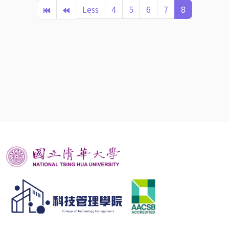
Less
4
5
6
7
8