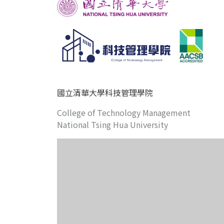
國立清華大學科技管理學院
College of Technology Management
National Tsing Hua University