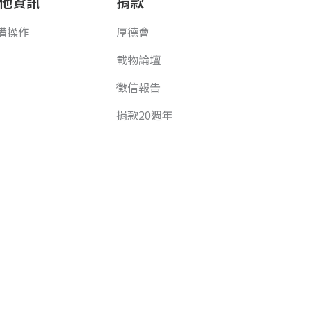
他資訊
捐款
備操作
厚德會
載物論壇
徵信報告
捐款20週年