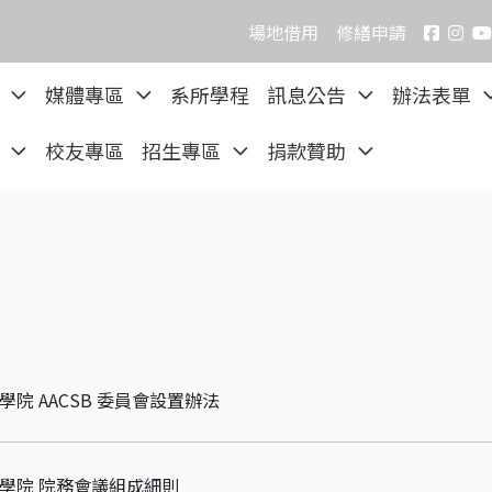
場地借用
修繕申請
院
媒體專區
系所學程
訊息公告
辦法表單
區
校友專區
招生專區
捐款贊助
學院 AACSB 委員會設置辦法
理學院 院務會議組成細則