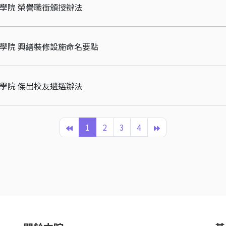
理學院 榮譽職銜頒授辦法
理學院 興繕裝修設施命名要點
理學院 傑出校友遴選辦法
1
2
3
4