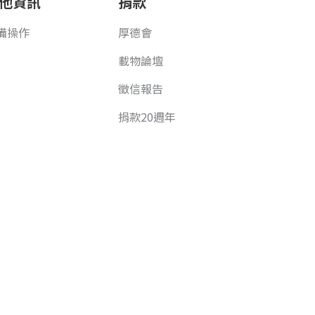
他資訊
捐款
備操作
厚德會
載物論壇
徵信報告
捐款20週年