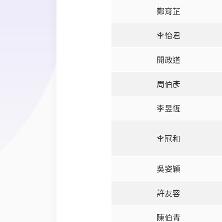
鄭育芷
李怡君
開政道
周伯彥
李昱恆
李冠和
吳姿穎
許友容
陳伯青