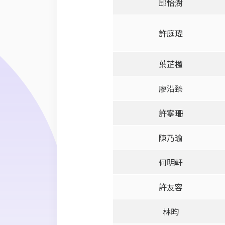
邱怡澍
許庭瑋
葉芷楹
廖沿臻
許寧珊
陳乃瑜
何明軒
許友容
林昀