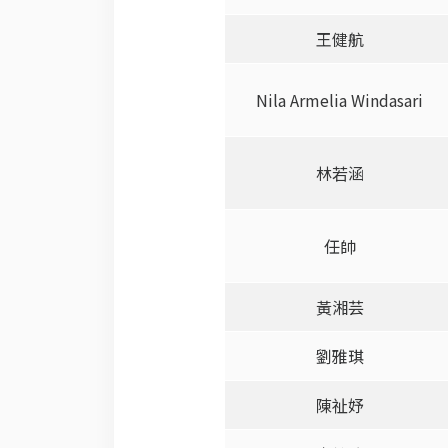
王健航
Nila Armelia Windasari
林若涵
任帥
黃湘芸
劉雅琪
陳祉妤