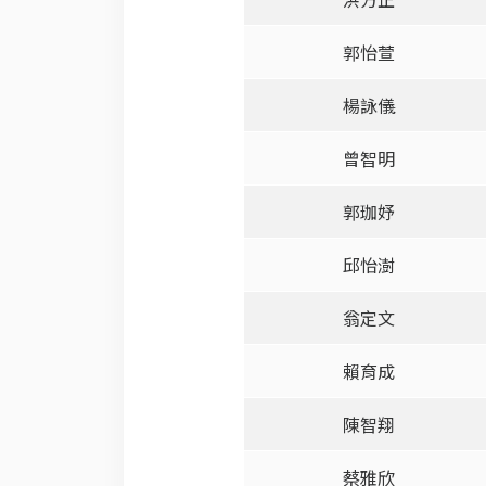
郭怡萱
楊詠儀
曾智明
郭珈妤
邱怡澍
翁定文
賴育成
陳智翔
蔡雅欣