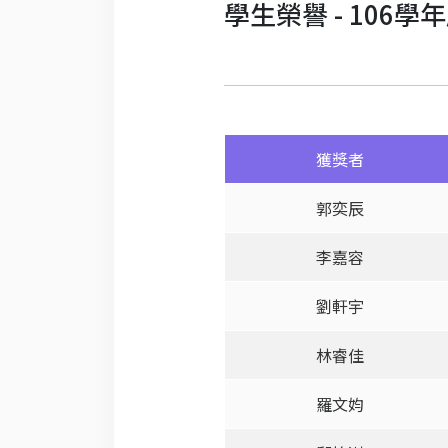
學生榮譽 - 106學
獲獎者
郭奕辰
李嘉容
劉軒宇
林睿佳
羅文㚬