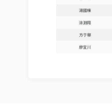
湯國棟
涂淵翔
方于華
廖宜川