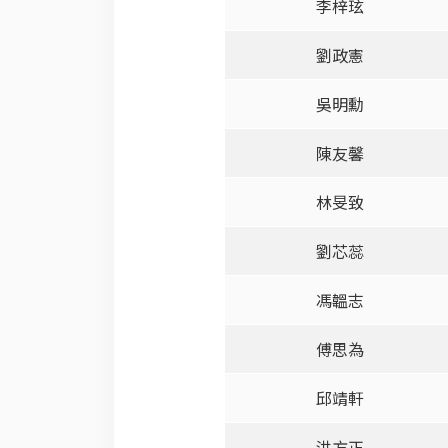
李梓玹
劉政憲
吳明勳
陳友馨
林旻致
劉芯蕊
馮韞志
傅思為
邱靖軒
洪方正