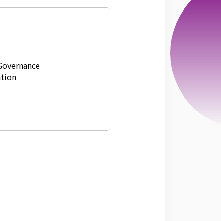
overnance
tion