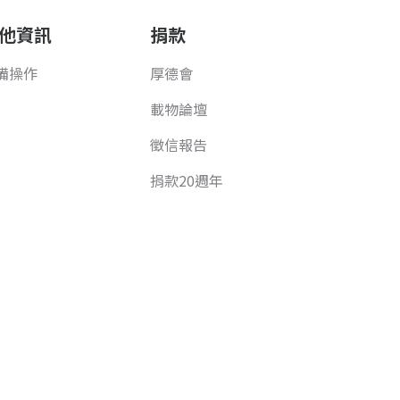
他資訊
捐款
備操作
厚德會
載物論壇
徵信報告
捐款20週年