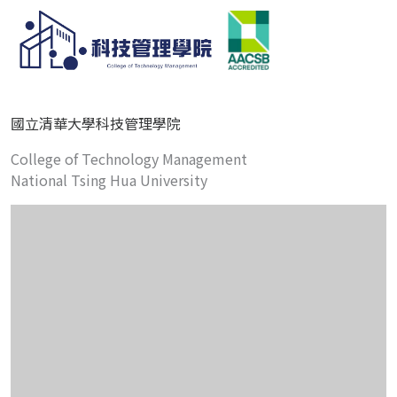
國立清華大學科技管理學院
College of Technology Management
National Tsing Hua University