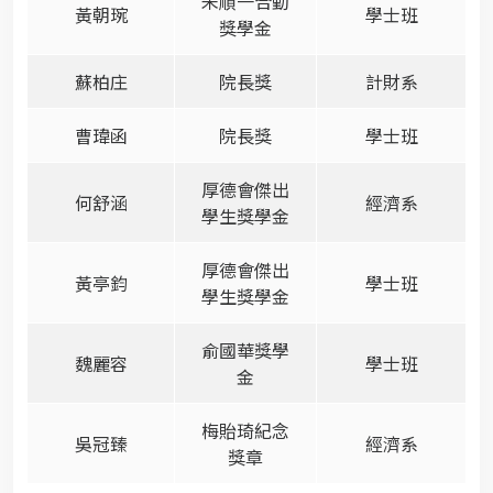
朱順一合勤
黃朝琬
學士班
獎學金
蘇柏庄
院長獎
計財系
曹瑋函
院長獎
學士班
厚德會傑出
何舒涵
經濟系
學生獎學金
厚德會傑出
黃亭鈞
學士班
學生獎學金
俞國華獎學
魏麗容
學士班
金
梅貽琦紀念
吳冠臻
經濟系
獎章