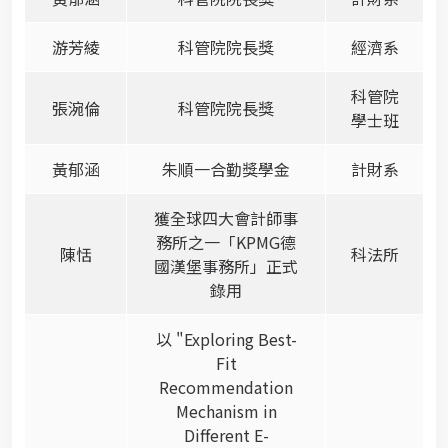
游芳綾
科管院院長獎
經濟系
科管院
張涴倫
科管院院長獎
學士班
黃郁涵
朱順一合勤獎學金
計財系
獲全球四大會計師事
務所之一「KPMG德
陳恬
科法所
國漢堡事務所」正式
錄用
以 "Exploring Best-
Fit
Recommendation
Mechanism in
Different E-