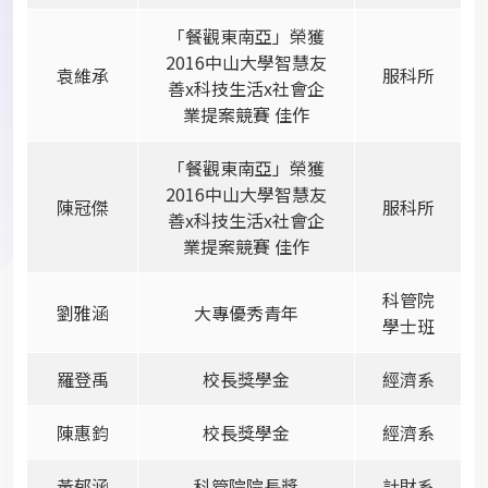
「餐觀東南亞」榮獲
2016中山大學智慧友
袁維承
服科所
善x科技生活x社會企
業提案競賽 佳作
「餐觀東南亞」榮獲
2016中山大學智慧友
陳冠傑
服科所
善x科技生活x社會企
業提案競賽 佳作
科管院
劉雅涵
大專優秀青年
學士班
羅登禹
校長獎學金
經濟系
陳惠鈞
校長獎學金
經濟系
黃郁涵
科管院院長獎
計財系