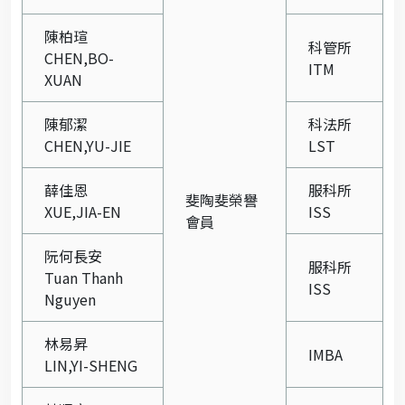
陳柏瑄
科管所
CHEN,BO-
ITM
XUAN
陳郁潔
科法所
CHEN,YU-JIE
LST
薛佳恩
服科所
斐陶斐榮譽
XUE,JIA-EN
ISS
會員
阮何長安
服科所
Tuan Thanh
ISS
Nguyen
林易昇
IMBA
LIN,YI-SHENG