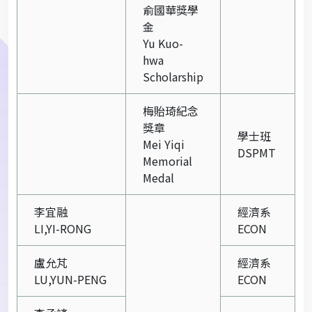
俞國華獎學
金
Yu Kuo-
hwa
Scholarship
梅貽琦紀念
獎章
學士班
Mei Yiqi
DSPMT
Memorial
Medal
李宜融
經濟系
LI,YI-RONG
ECON
盧允芃
經濟系
LU,YUN-PENG
ECON