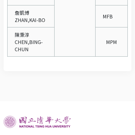
詹凱博
MFB
ZHAN,KAI-BO
陳秉淳
CHEN,BING-
MPM
CHUN