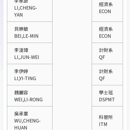
李承諺
經濟系
LI,CHENG-
ECON
YAN
貝樂敏
經濟系
BEI,LE-MIN
ECON
李浚瑋
計財系
LI,JUN-WEI
QF
李伊婷
計財系
LI,YI-TING
QF
魏麗容
學士班
WEI,LI-RONG
DSPMT
吳承寰
科管所
WU,CHENG-
ITM
HUAN