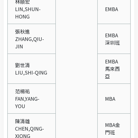
林順宏
LIN,SHUN-
EMBA
HONG
張秋進
EMBA
ZHANG,QIU-
深圳班
JIN
EMBA
劉世清
馬來西
LIU,SHI-QING
亞
范楊祐
FAN,YANG-
MBA
YOU
陳清雄
MBA
金
CHEN,QING-
門班
XIONG