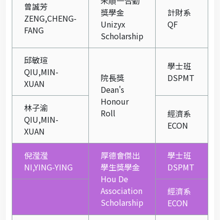
朱順一合勤
曾誠芳
獎學金
計財系
ZENG,CHENG-
Unizyx
QF
FANG
Scholarship
邱敏瑄
學士班
QIU,MIN-
院長獎
DSPMT
XUAN
Dean's
Honour
林子渝
Roll
經濟系
QIU,MIN-
ECON
XUAN
倪瀅瀅
厚德會傑出
學士班
NI,YING-YING
學生獎學金
DSPMT
Hou De
Association
經濟系
Scholarship
ECON