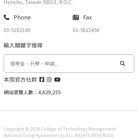
Hsinchu, Taiwan 30013, R.O.C.
Phone
Fax
03-5162100
03-5622456
輸入關鍵字搜尋
本院官方社群
網站瀏覽人數：4,629,255
Copyright © 2026 College of Technology Management
National Tsing Hua University ALL RIGHTS RESERVED