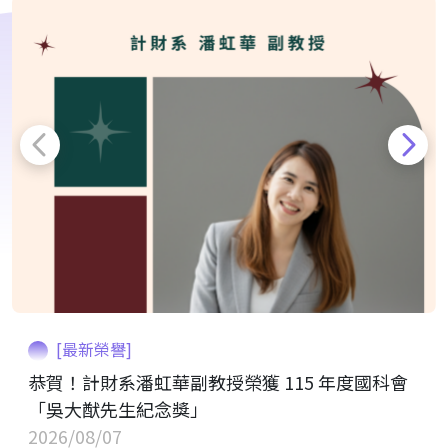
[最新榮譽]
恭賀！計財系潘虹華副教授榮獲 115 年度國科會
「吳大猷先生紀念獎」
2026/08/07