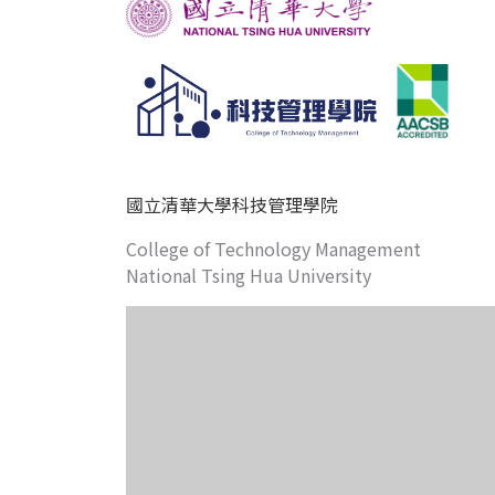
國立清華大學科技管理學院
College of Technology Management
National Tsing Hua University