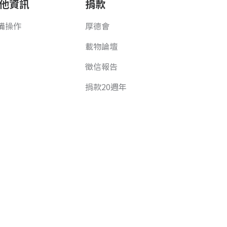
他資訊
捐款
備操作
厚德會
載物論壇
徵信報告
捐款20週年