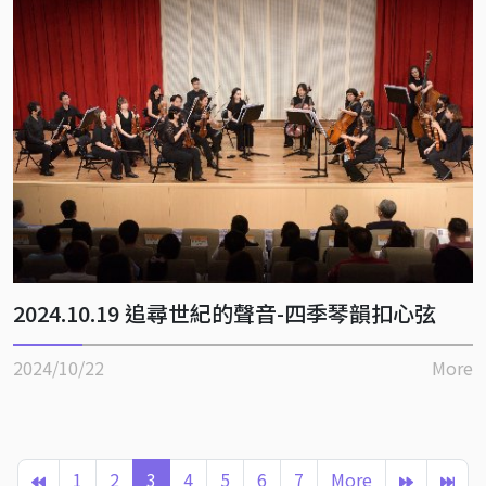
2024.10.19 追尋世紀的聲音-四季琴韻扣心弦
2024/10/22
More
1
2
3
4
5
6
7
More