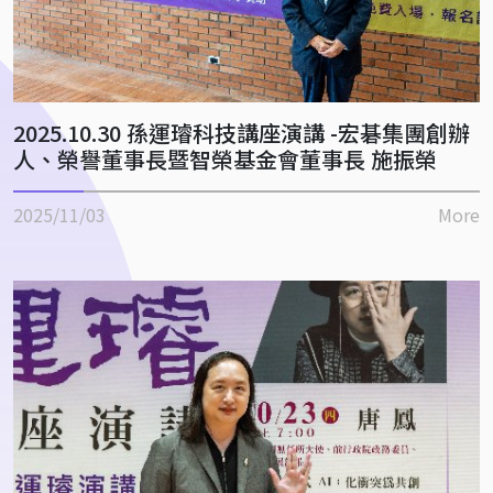
2025.10.30 孫運璿科技講座演講 -宏碁集團創辦
人、榮譽董事長暨智榮基金會董事長 施振榮
2025/11/03
More