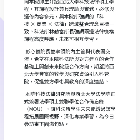
向本院師生介紹西北大學科技法律碩士學
程，其課程設計兼具理論與實務，必修與
選修內容多元，與本院所強調的「科
技
×
商業
×
法律」跨域整合理念目標一
致。科法所林勤富所長強調兩邊法律機構
課程高度呼應，未來可相互學習。
彭心儀院長並率領院內主管與代表團交
流，希望在本院科法所與對方建立的合作
基礎上開創未來院級合作方向，期望將西
北大學豐富的教學與研究資源引入科管
院，促進雙方學術與教育的深度連結。
本院科技法律研究所與西北大學法學院正
式簽署法學碩士雙聯學位合作備忘錄
（
MOU
），讓科法所學生未來能透過該學
程拓展國際視野、深化專業學習，為今日
參訪畫下圓滿句點。