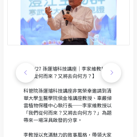
【11/27 孫運璿科技講座｜李家維教授：
我們從何而來？又將去向何方？】
科管院孫運璿科技講座非常榮幸邀請到清
華大學生醫學院侯金堆講座教授、辜嚴倬
雲植物保種中心執行長──李家維教授以
「我們從何而來？又將去向何方？」為題
帶來一場深具啟發的分享。
李教授以充滿魅力的敘事風格，帶領大家