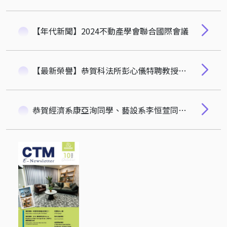
【年代新聞】2024不動產學會聯合國際會議
【最新榮譽】恭賀科法所彭心儀特聘教授榮獲第59屆中山學術著作獎中榮獲人文社會學類獎項
恭賀經濟系康亞洵同學、藝設系李恒萱同學榮獲RE: Plate永續餐盤餐飲綠盤創意獎！