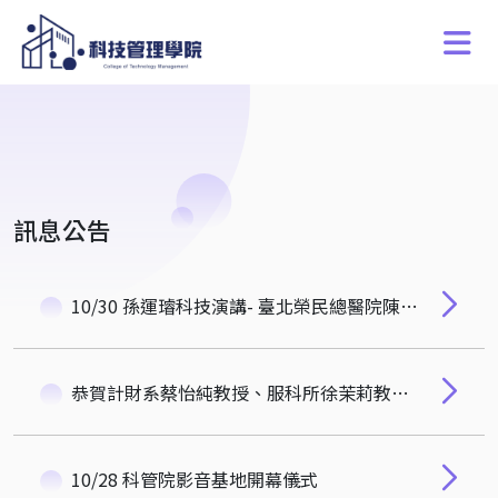
訊息公告
10/30 孫運璿科技演講- 臺北榮民總醫院陳威明院長
恭賀計財系蔡怡純教授、服科所徐茉莉教授及科管院俞明德特聘教授榮登 Scholar GPS 2024 評選出全球0.5%頂尖學者
10/28 科管院影音基地開幕儀式