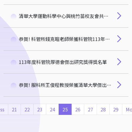
清華大學運動科學中心與桃竹苗校友會共同主辦運動科技論壇『AI X 運動---運動科技與健康的創新融合』
恭賀! 科管所錢克暄老師榮獲科管院113年度新進人員研究獎
113年度科管院厚德會傑出研究獎得獎名單
恭賀! 服科所王俊程教授榮獲清華大學傑出導師獎
ss
21
22
23
24
25
26
27
28
29
Mo