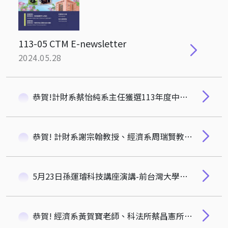
113-05 CTM E-newsletter
2024.05.28
恭賀!計財系蔡怡純系主任獲選113年度中山大學管理學院傑出校友
恭賀! 計財系謝宗翰教授、經濟系周瑞賢教授榮獲112學年度校教師傑出教學獎
5月23日孫運璿科技講座演講-前台灣大學校長、經濟學家孫震，講題:等閒識得東風面，當亞當·史密斯遇見孔子
恭賀! 經濟系黃賀寶老師、科法所蔡昌憲所長、服科所雷松亞特聘教授榮獲113年度科管院研究獎