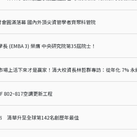
學術研討會圓滿落幕 國內外頂尖資管學者齊聚科管院
 (EMBA 3) 榮膺 中央研究院第35屆院士！
館8F 802~817空調更新工程
名公布 清華升至全球第142名創歷年最佳