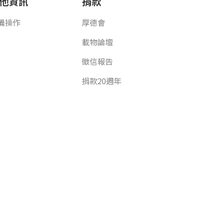
他資訊
捐款
備操作
厚德會
載物論壇
徵信報告
捐款20週年