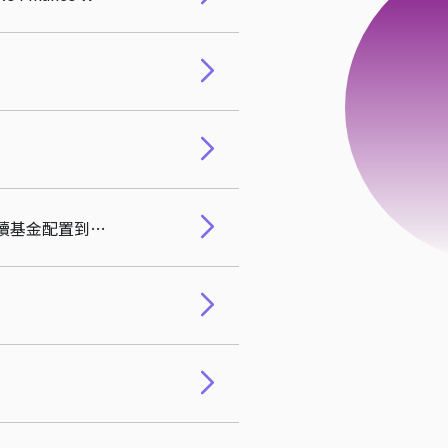
【EP28】《紀律長贏》在市場上活下來才是贏家！清大校資長林哲群專訪：從年化 7% 永續基金配置到學生的人脈佈局