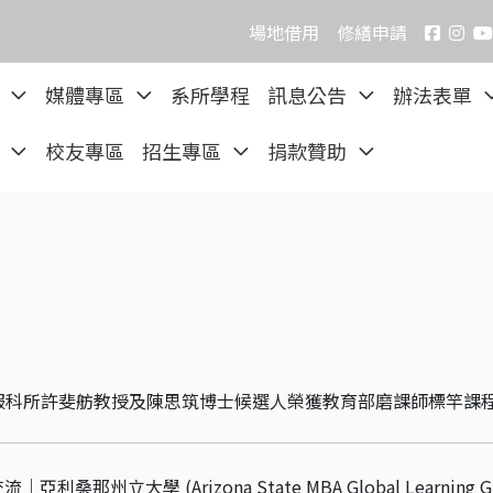
場地借用
修繕申請
院
媒體專區
系所學程
訊息公告
辦法表單
區
校友專區
招生專區
捐款贊助
服科所許斐舫教授及陳思筑博士候選人榮獲教育部磨課師標竿課