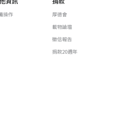
他資訊
捐款
備操作
厚德會
載物論壇
徵信報告
捐款20週年