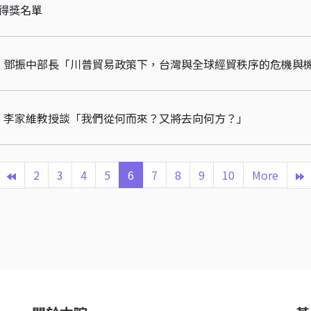
獎得獎名單
｜鄧振中部長「川普貿易政策下，台灣與全球經貿秩序的危機與
｜李家維教授談「我們從何而來？又將去向何方？」
2
3
4
5
6
7
8
9
10
More