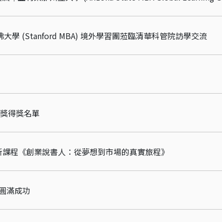
佛大學 (Stanford MBA) 境外學習團蒞臨清華科管院訪學交流
師獎得獎名單
院全新課程《創業說書人：從夢想到市場的真實旅程》
畫圓滿成功