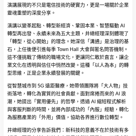
演講展現的不只是電信技術的硬實力，更是一場關於企業
靈魂重塑的深度分享。
演講以變革起點、轉型新經濟、鞏固本業、智慧驅動
AI
轉型再出發、永續未來為五大主題，井總經理深刻體現了
「轉型，從心開始」的理念。她深信「溝通」是治理的基
石，上任後便引進每季
Town Hall
大會與匿名問答機制。
這不僅挑戰了傳統的職場文化，更讓同仁敢於直言，讓企
業文化在透明與信任中悄然改變。這種「以人為本」的轉
型思維，正是企業永續發展的關鍵。
從智慧城市到
5G
遠距醫療，她帶領團隊將「大人物」技
術落地，轉化為實質的社會貢獻。面對席捲而來的
AI
浪
潮，她提出「實用優先」的哲學，透過
AI
縮短程式解析
與客服判斷的時間，並將內部成功的「內服」經驗，轉化
為服務產業的「外用」價值，協助各界進行數位轉型。
井總經理的分享告訴我們：新科技的意義不在於技術有多