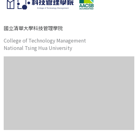
國立清華大學科技管理學院
College of Technology Management
National Tsing Hua University