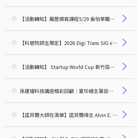
【活動轉知】履歷撰寫課程5/29 吳怡葶職涯諮詢師：打造跨領域法律人高勝率履歷
【科管院師生限定】2026 Digi Trans SIG x Young TEN微聚｜聯名活動
【活動轉知】 Startup World Cup 新竹區域賽 已正式開放報名！
孫運璿科技講座精彩回顧｜夏珍總主筆談「歡迎進入破碎的後真相時代-媒體、數位、政治」
【諾貝爾大師在清華】諾貝爾得主 Alvin E. Roth 蒞臨科管院：跨越金錢，用經濟學解決生命的難題