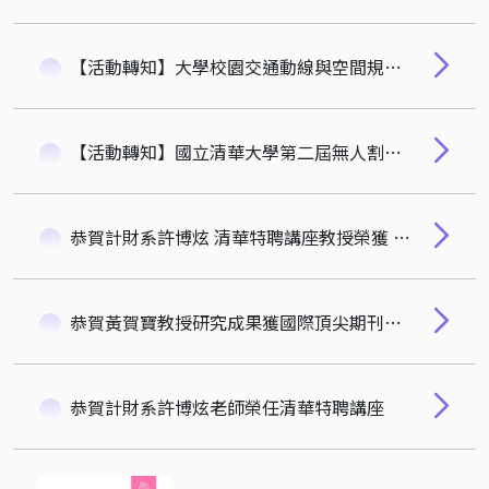
【活動轉知】大學校園交通動線與空間規劃討論會
【活動轉知】國立清華大學第二屆無人割草機與割草圖案競賽(2026)
恭賀計財系許博炫 清華特聘講座教授榮獲 2025 玉山學術獎
恭賀黃賀寶教授研究成果獲國際頂尖期刊《Journal of Law and Economics》正式接受
恭賀計財系許博炫老師榮任清華特聘講座