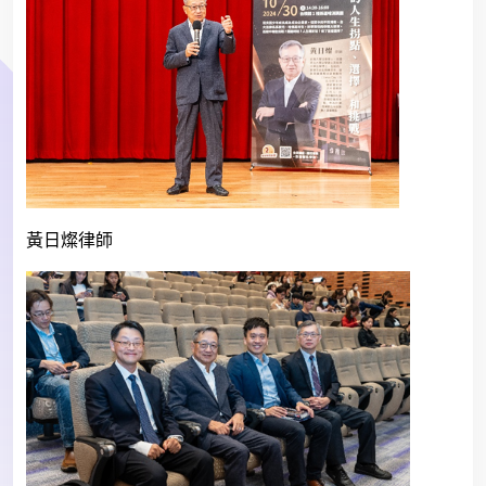
黃日燦律師