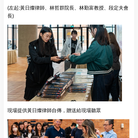
(
左起
:
黃日燦律師、林哲群院長、林勤富教授、段定夫會
長
)
現場提供黃日燦律師自傳，贈送給現場聽眾