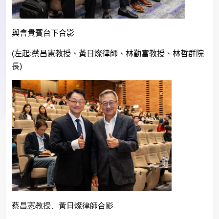
與會貴賓台下合影
(
左起
:
蔡昌憲教授、黃日燦律師、林勤富教授、林哲群院
長
)
蔡昌憲教授、黃日燦律師合影