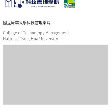
國立清華大學科技管理學院
College of Technology Management
National Tsing Hua University