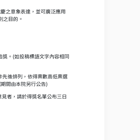
院慶之意象表達，並可廣泛應用
別之目的。
給獎。(如投稿標語文字內容相同
件先後排列，依得票數高低票選
選期間由本院另行公告)
意見者，請於得獎名單公布三日