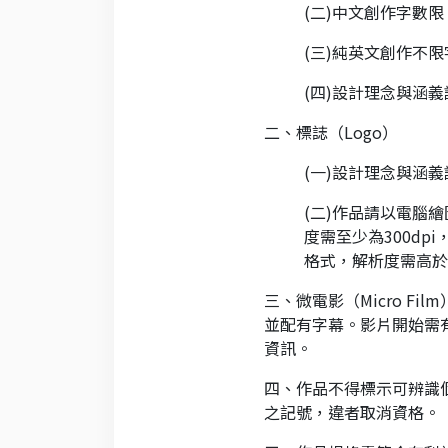
(二)中文創作字數限
(三)純英文創作不
(四)設計理念與涵
二、標誌（Logo）
(一)設計理念與涵
(二)作品請以電腦繪圖
度需至少為300dp
格式，解析度需高於3
三、微電影（Micro Fi
並配有字幕。影片開始需
資訊。
四、作品不得標示可辨識
之記號，違者取消資格。