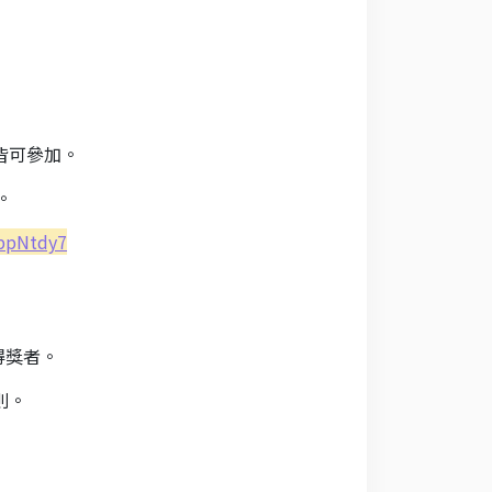
皆可參加。
。
2ppNtdy7
得獎者。
則。