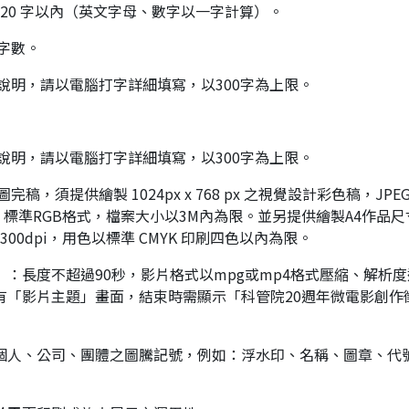
 20 字以內（英文字母、數字以一字計算）。
限字數。
義說明，請以電腦打字詳細填寫，以300字為上限。
義說明，請以電腦打字詳細填寫，以300字為上限。
完稿，須提供繪製 1024px x 768 px 之視覺設計彩色稿，JP
i，標準RGB格式，檔案大小以3M內為限。並另提供繪製A4作品
00dpi，用色以標準 CMYK 印刷四色以內為限。
lm）：長度不超過90秒，影片格式以mpg或mp4格式壓縮、解析度達
有「影片主題」畫面，結束時需顯示「科管院20週年微電影創作
個人、公司、團體之圖騰記號，例如：浮水印、名稱、圖章、代