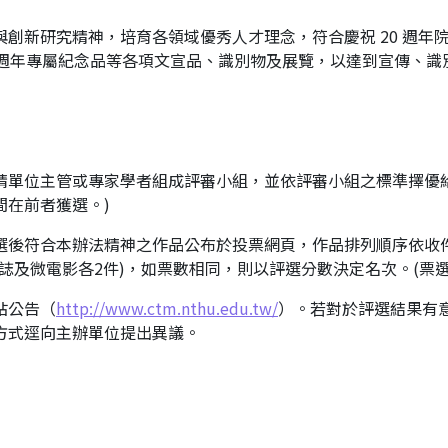
創新研究精神，培育各領域優秀人才理念，符合慶祝 20 週年
0週年專屬紀念品等各項文宣品、識別物及展覽，以達到宣傳、識
請單位主管或專家學者組成評審小組，並依評審小組之標準擇優
間在前者獲選。)
選後符合本辦法精神之作品公布於投票網頁，作品排列順序依收
誌及微電影各2件)，如票數相同，則以評選分數決定名次。(票
站公告（
http://www.ctm.nthu.edu.tw/
）。若對於評選結果有
方式逕向主辦單位提出異議。