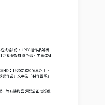
EG格式檔1份，JPEG檔作品解析
尺寸之視覺設計彩色稿，向量檔AI
HD：1920X1080像素以上，
徵選作品」文字及「製作團隊」
號…等有違影響評選公正性疑慮