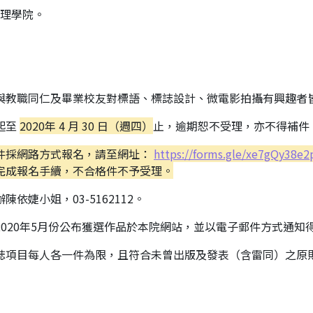
理學院。
與教職同仁及畢業校友對標語、標誌設計、微電影拍攝有興趣者
起至
2020年 4 月 30 日（週四）
止，逾期恕不受理，亦不得補件
件採網路方式報名，請至網址：
https://forms.gle/xe7gQy38e
成報名手續，不合格件不予受理。
依婕小姐，03-5162112。
020年5月份公布獲選作品於本院網站，並以電子郵件方式通知
誌項目每人各一件為限，且符合未曾出版及發表（含雷同）之原