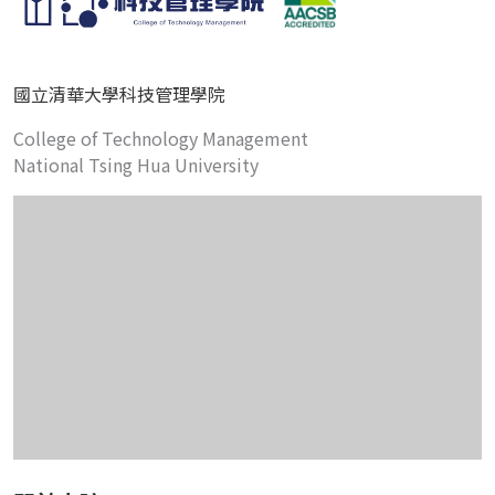
國立清華大學科技管理學院
College of Technology Management
National Tsing Hua University