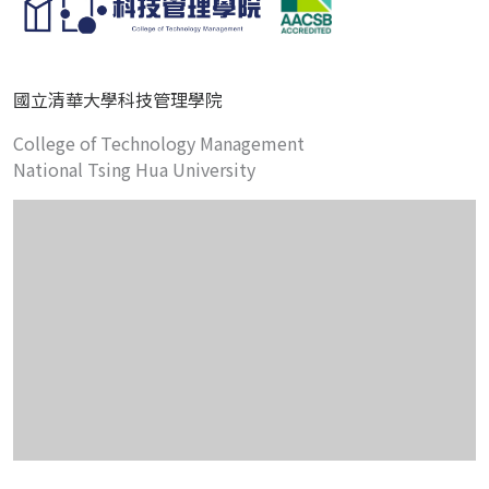
國立清華大學科技管理學院
College of Technology Management
National Tsing Hua University