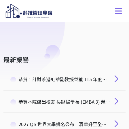
最新榮譽
恭賀！計財系潘虹華副教授榮獲 115 年度國科會「吳大猷先生紀念獎」
恭賀本院傑出校友 吳顯揚學長 (EMBA 3) 榮膺 中央研究院第35屆院士！
2027 QS 世界大學排名公布 清華升至全球第142名創歷年最佳