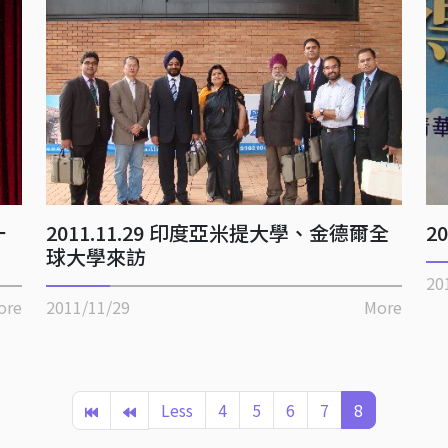
一
2011.11.29 印度亞米提大學、金德爾全
2
球大學來訪
20
ore
2011/11/29
More
Less
4
5
6
7
8