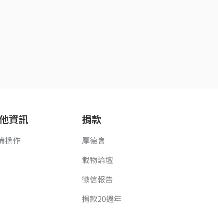
他資訊
捐款
備操作
厚德會
載物論壇
徵信報告
捐款20週年