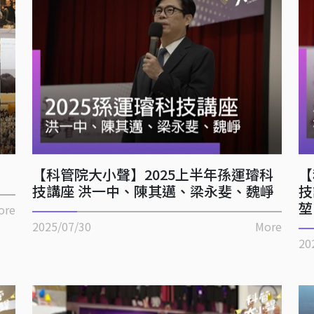
【科管院大小聲】2025上半年孫運璿科
【
技講座 洪一中、陳其邁、梁永斐、魏崢
技
堃
ore
2025/07/30
More
20