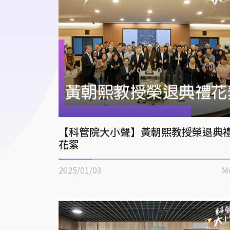
【科管院大小聲】黃朝熙教授榮退典
花絮
2025/01/03
M