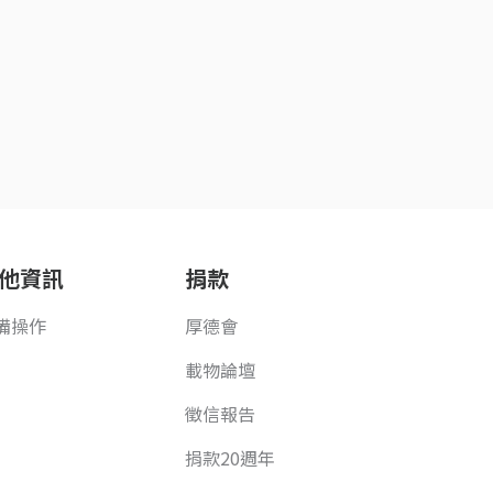
他資訊
捐款
備操作
厚德會
載物論壇
徵信報告
捐款20週年