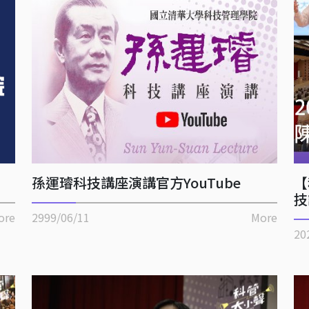
孫運璿科技講座演講官方YouTube
【
技
ore
2999/06/11
More
20