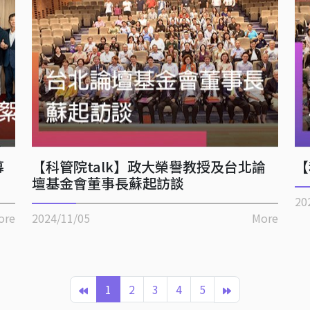
幕
【科管院talk】政大榮譽教授及台北論
【
壇基金會董事長蘇起訪談
20
ore
2024/11/05
More
1
2
3
4
5