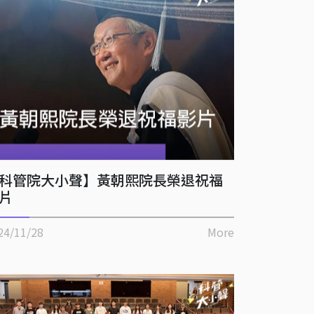
科管院大小聲】黃朝熙院長榮退祝福
片
24/11/28
More