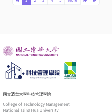
1
2
3
4
5
More
國立清華大學科技管理學院
College of Technology Management
National Tsing Hua University