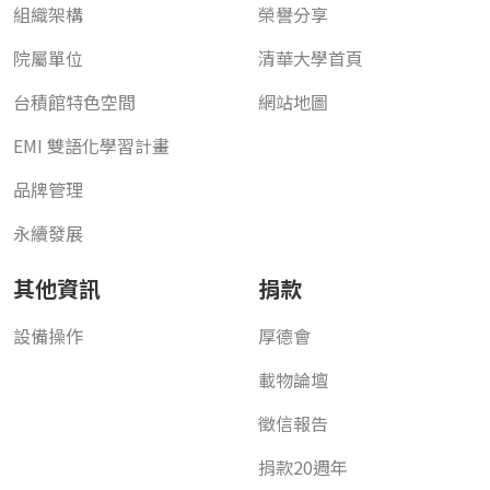
組織架構
榮譽分享
院屬單位
清華大學首頁
台積館特色空間
網站地圖
EMI 雙語化學習計畫
品牌管理
永續發展
其他資訊
捐款
設備操作
厚德會
載物論壇
徵信報告
捐款20週年