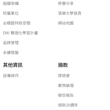
組織架構
榮譽分享
院屬單位
清華大學首頁
台積館特色空間
網站地圖
EMI 雙語化學習計畫
品牌管理
永續發展
其他資訊
捐款
設備操作
厚德會
載物論壇
徵信報告
捐款20週年