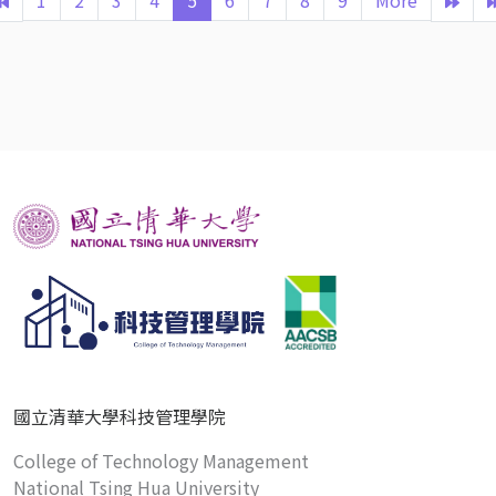
1
2
3
4
5
6
7
8
9
More
國立清華大學科技管理學院
College of Technology Management
National Tsing Hua University