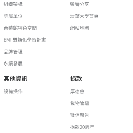
組織架構
榮譽分享
院屬單位
清華大學首頁
台積館特色空間
網站地圖
EMI 雙語化學習計畫
品牌管理
永續發展
其他資訊
捐款
設備操作
厚德會
載物論壇
徵信報告
捐款20週年