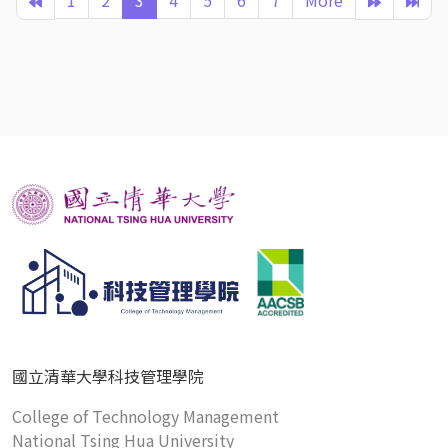
1
2
3
4
5
6
7
More
國立清華大學科技管理學院
College of Technology Management
National Tsing Hua University