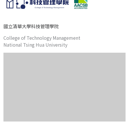
國立清華大學科技管理學院
College of Technology Management
National Tsing Hua University