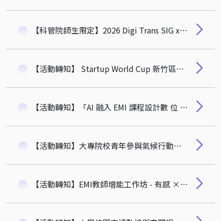
【科管院師生限定】2026 Digi Trans SIG x Young TEN微聚｜聯名活動
【活動轉知】 Startup World Cup 新竹區域賽 已正式開放報名！
【活動轉知】「AI 融入 EMI 課程設計數 位 課 程 原 型 實 作」
【活動轉知】大專院校青年參與氣候行動系列活動- 數據、科技與公民行動：邁向永續城市的跨域共創
【活動轉知】EMI教師增能工作坊 - 有感 × 有效的EMI課堂：伴飛計畫教師分享交流會