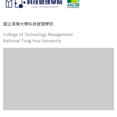
國立清華大學科技管理學院
College of Technology Management
National Tsing Hua University