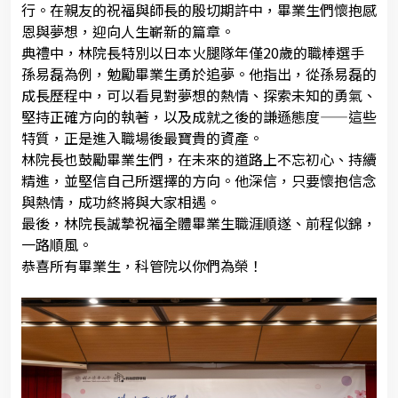
行。在親友的祝福與師長的殷切期許中，畢業生們懷抱感
恩與夢想，迎向人生嶄新的篇章。
典禮中，林院長特別以日本火腿隊年僅20歲的職棒選手
孫易磊為例，勉勵畢業生勇於追夢。他指出，從孫易磊的
成長歷程中，可以看見對夢想的熱情、探索未知的勇氣、
堅持正確方向的執著，以及成就之後的謙遜態度——這些
特質，正是進入職場後最寶貴的資產。
林院長也鼓勵畢業生們，在未來的道路上不忘初心、持續
精進，並堅信自己所選擇的方向。他深信，只要懷抱信念
與熱情，成功終將與大家相遇。
最後，林院長誠摯祝福全體畢業生職涯順遂、前程似錦，
一路順風。
恭喜所有畢業生，科管院以你們為榮！