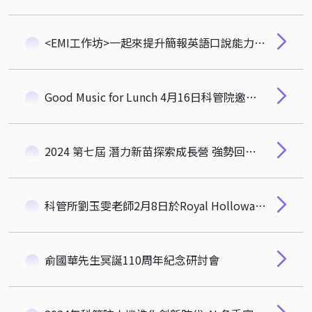
<EMI工作坊>一起來提升簡報英語口說能力吧!即日起開放報名!(備免費餐點)
Good Music for Lunch 4月16日科管院邀請您享受音樂盛宴!
2024 第七屆 潛力新苗探索成長營 強勢回歸 開放報名中！
科管所劉玉雯老師2月8日於Royal Holloway University of London 辦理聯合研討會，歡迎線上參加。
俞國華先生冥誕110周年紀念研討會