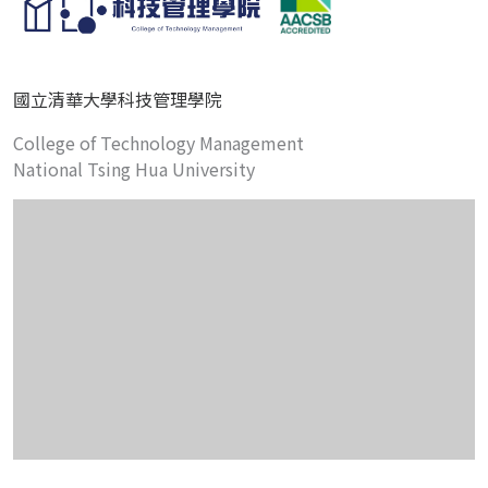
國立清華大學科技管理學院
College of Technology Management
National Tsing Hua University