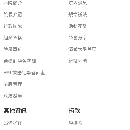
本院簡介
院內消息
院長介紹
規章辦法
行政團隊
活動花絮
組織架構
榮譽分享
院屬單位
清華大學首頁
台積館特色空間
網站地圖
EMI 雙語化學習計畫
品牌管理
永續發展
其他資訊
捐款
設備操作
厚德會