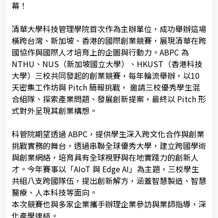
幕！
清華大學科技管理學院首次作為主辦單位，成功舉辦這場
橫跨台灣、新加坡、香港的國際創業競賽，展現清華在跨
國協作與國際人才培育上的企圖與行動力。ABPC 為
NTHU、NUS（新加坡國立大學）、HKUST（香港科技
大學）三校共同發起的創業競賽，每年輪流舉辦，以10
天密集工作坊與 Pitch 簡報挑戰， 邀請三校優秀學生混
合組隊、探索產業問題、發展創新提案，最終以 Pitch 形
式對外呈現其創業構想。
科管院期望透過 ABPC，提供學生深入跨文化合作與創業
挑戰實務的舞台，透過串聯全球優秀大學，建立跨國學術
與創業網絡，培育具有全球視野與在地實踐力的創新人
才。今年賽事以「AIoT 與 Edge AI」為主題，三校學生
共組八支跨國隊伍，提出創新解方，涵蓋智慧製造、智慧
醫療、人本科技等面向。
本次競賽也與多家企業攜手辦理企業參訪與業師指導，深
化產學連結。