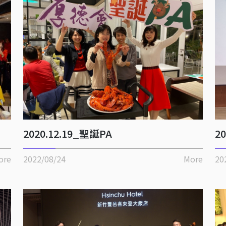
2020.12.19_聖誕PA
2
ore
2022/08/24
More
20