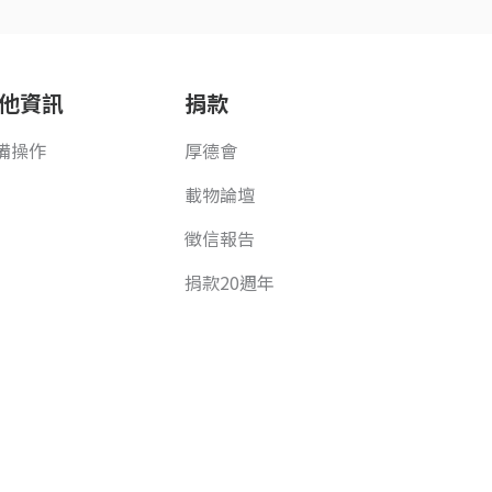
他資訊
捐款
備操作
厚德會
載物論壇
徵信報告
捐款20週年