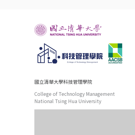
國立清華大學科技管理學院
College of Technology Management
National Tsing Hua University