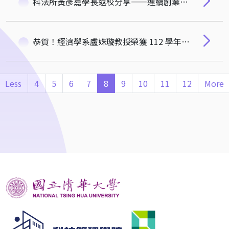
科法所黃彥嘉學長返校分享——連續創業家的 AI 與新創挑戰
恭賀！經濟學系盧姝璇教授榮獲 112 學年度教育部「教學實踐研究績優計畫」
Less
4
5
6
7
8
9
10
11
12
More