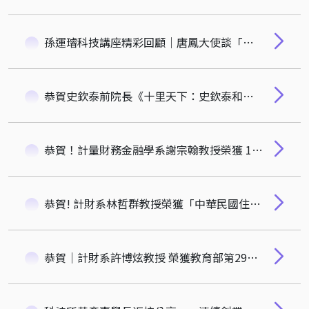
孫運璿科技講座精彩回顧｜唐鳳大使談「合作式 AI：化衝突為共創」
恭賀史欽泰前院長《十里天下：史欽泰和他的開創時代》新書發表
恭賀！計量財務金融學系謝宗翰教授榮獲 114 年度中華民國自動控制學會「青年自動控制工程獎」
恭賀! 計財系林哲群教授榮獲「中華民國住宅學會2025年度學術貢獻獎」
恭賀｜計財系許博炫教授 榮獲教育部第29屆「國家講座主持人」殊榮