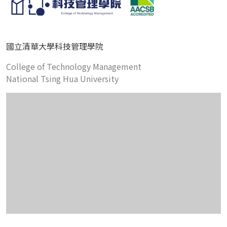
國立清華大學科技管理學院
College of Technology Management
National Tsing Hua University