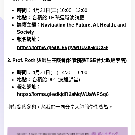
時間：
4
月
21
日
(
二
) 10:00 - 12:00
地點：
台積館
1F
孫運璿演講廳
論壇主題：
Navigating the Future: AI, Health, and
Society
報名網址：
https://forms.gle/uC9VgVwDU3tGkuCG8
3. Prof. Roth
與師生座談會
(
科管院與
TSE
台北政經學院
)
時間：
4
月
21
日
(
二
) 14:30 - 16:00
地點：
台積館
901 (
友達講堂
)
報名網址：
https://forms.gle/dkjdR2aMqWUaWPSq8
期待您的參與，與我們一同分享大師的學術睿智。