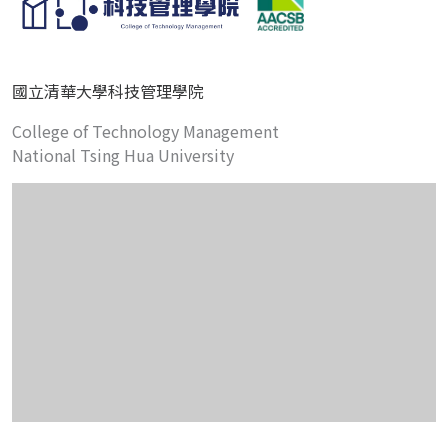
國立清華大學科技管理學院
College of Technology Management
National Tsing Hua University