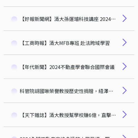
【好報新聞網】清大孫運璿科技講座 2024年終講座 童子賢分享台灣產業發展與國際局勢看法
【工商時報】清大MFB專班 赴法跨域學習
【年代新聞】2024不動產學會聯合國際會議
科管院胡國琳榮譽教授歷史性捐贈，紐澤西理工學院科學與文理學院更名為「Jordan Hu College of Science and Liberal Arts」
【天下雜誌】清大教授幫學校賺6億，直擊選股心法！台灣的大學能學哈佛，校務基金自己賺？