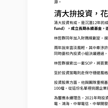
源。
清大拚投資，花
清大投資有成，是沉潛12年的成
fund），成立長期永續基金
林哲群同年加入財務規劃室，摸
兩年說來雲淡風輕，其中牽涉許
同時要校內投資小組決議通過，
林哲群摸索出一套SOP，將買
至於投資策略則走保守穩健風格
投資股票方面，他與團隊重視基
100檔，從這份名單裡挑選企
為響應永續理念，2021年時
電、鴻海、中華電信、中華開發