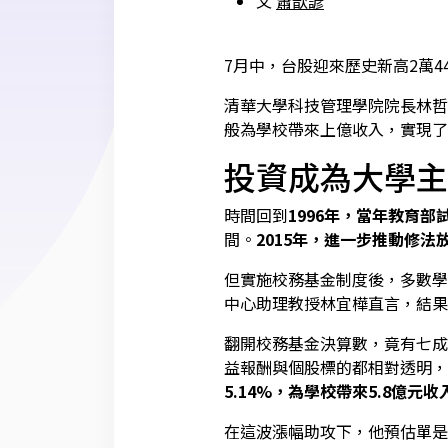
文
蕭歆諺
7月中，台股迎來歷史新高2萬
清華大學科技管理學院院長林哲
般為學校帶來上億收入，實現了
投資成為大學主
時間回到
1996年，當年教育部
間。
2015年，進一步推動修法
但實施校務基金制度後，多數學
中心助理教授林宜樺直言，結果
翻開校務基金決算數，竟有七成
益報酬與個股標的都相對透明，
5.14%，為學校帶來5.8億元收
在這波漲幅助攻下，他預估單是