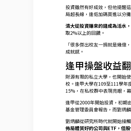
投資雖然有好成效，但他提醒這
局超長線，逢低加碼買進以分攤
清大從投資賺來的錢成為活水，
取2%以上的回饋。
「很多傑出校友一捐就是幾億，
成就感。
逢甲操盤收益翻
財源有限的私立大學，也開始
校。逢甲大學在109至111學
15%，在私校群中表現亮眼，
逢甲從2000年開始投資，初
基金管理委員會報告，而劉炳麟
劉炳麟從研究所時代就開始接觸
佈局體質好的公司與ETF，但