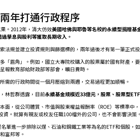
兩年打通行政程序
果。2012年，清大仿效
美國哈佛與耶魯等名校的永續型捐贈基金制
，透過孳息與股利等獲取長期收入。
索法規並建立投資規則與篩選標的，兩年過後才有第一筆正式投
多「眉角」。例如，國立大專院校購入的股票屬於國有財產，要
呈報教育部給財政部等部會，曠日費時。
賣所需的行政時間從一個月壓縮到兩週，交易過程更加順暢。
，林哲群透露，目前
永續基金規模近33億元，股票、股票型ET
本面，從公司體質、市值與股東權益報酬率（ROE）等標準中，自
業投資。就算有親友或校友任職100檔外的公司，也不會影響決策
投資名單進一步排除以煤、石油和鋼鐵工業等為名的ETF和個股，
和富邦等。