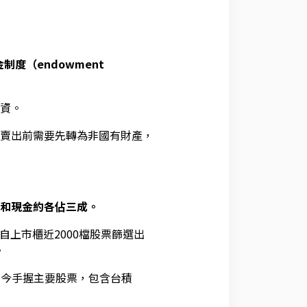
度（endowment
資。
賣出前需要先轉為非國有財產，
F和現金約各佔三成。
上市櫃近2000檔股票篩選出
。
如今手握主要股票，包含台積