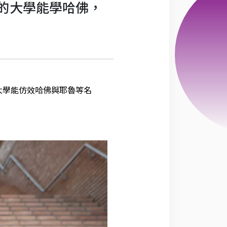
的大學能學哈佛，
大學能仿效哈佛與耶魯等名