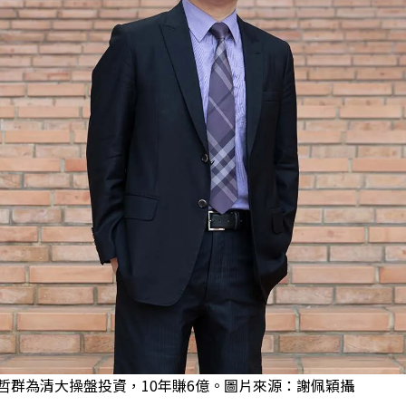
哲群為清大操盤投資，10年賺6億。圖片來源：謝佩穎攝