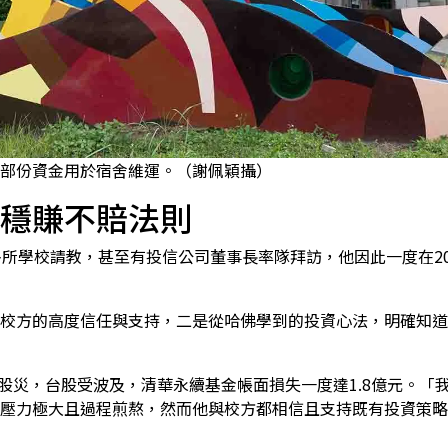
部份資金用於宿舍維運。（謝佩穎攝）
穩賺不賠法則
多所學校請教，甚至有投信公司董事長率隊拜訪，他因此一度在2
校方的高度信任與支持，二是從哈佛學到的投資心法，明確知道
來股災，台股受波及，清華永續基金帳面損失一度達1.8億元。「我
壓力極大且過程煎熬，然而他與校方都相信且支持既有投資策略