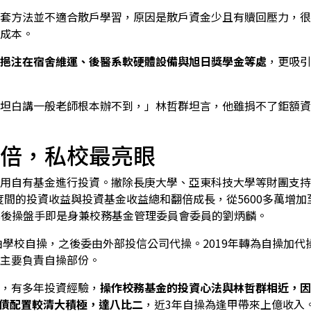
套方法並不適合散戶學習，原因是散戶資金少且有贖回壓力，很
成本。
挹注在宿舍維運、後醫系軟硬體設備與旭日獎學金等處
，更吸引
坦白講一般老師根本辦不到，」林哲群坦言，他雖捐不了鉅額資
倍，私校最亮眼
使用自有基金進行投資。撇除長庚大學、亞東科技大學等財團支持
年度間的投資收益與投資基金收益總和翻倍成長，從5600多萬增加至
幕後操盤手即是身兼校務基金管理委員會委員的劉炳麟。
期由學校自操，之後委由外部投信公司代操。2019年轉為自操加
主要負責自操部份。
，有多年投資經驗，
操作校務基金的投資心法與林哲群相近，因
股債配置較清大積極，達八比二
，近3年自操為逢甲帶來上億收入