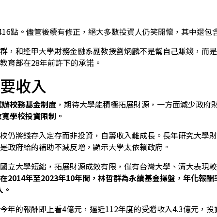
4416點。儘管後續有修正，絕大多數投資人仍笑開懷，其中還包
群，和逢甲大學財務金融系副教授劉炳麟不是幫自己賺錢，而是
教育部在28年前許下的承諾。
要收入
試辦校務基金制度
，期待大學能積極拓展財源，一方面減少政府
放寬學校投資限制。
校仍將錢存入定存而非投資，自籌收入難成長。長年研究大學財
是政府給的補助不減反增，顯示大學太依賴政府。
國立大學短絀，拓展財源成效有限，僅有台灣大學、清大表現較
在2014年至2023年10年間，林哲群為永續基金操盤，年化報酬
入。
今年的報酬即上看4億元，逼近112年度的受贈收入4.3億元，