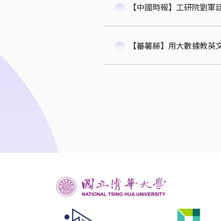
【中國時報】工研院劉軍廷
【蕃薯藤】用大數據教英