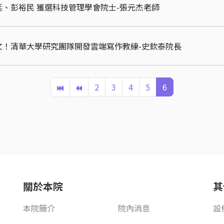
、彭裕民 獲選科技管理學會院士-張元杰老師
文！清華大學研究團隊開發雲端寫作教練-史欽泰院長
2
3
4
5
6
關於本院
其
本院簡介
院內消息
設