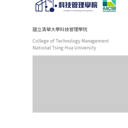
國立清華大學科技管理學院
College of Technology Management
National Tsing Hua University