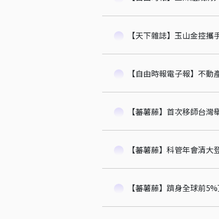
【天下雜誌】玉山金控攜手
【自由時報電子報】不動
【蕃薯藤】首次移師台灣
【蕃薯藤】科管年會清大
【蕃薯藤】躋身全球前5%