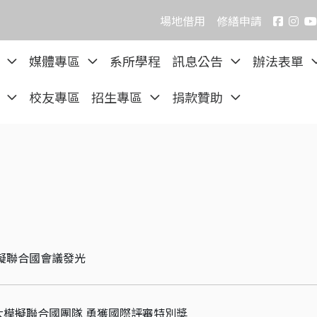
場地借用
修繕申請
院
媒體專區
系所學程
訊息公告
辦法表單
區
校友專區
招生專區
捐款贊助
擬聯合國會議發光
大模擬聯合國團隊 勇獲國際評審特別獎