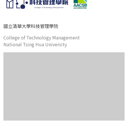
國立清華大學科技管理學院
College of Technology Management
National Tsing Hua University