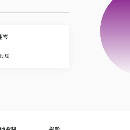
昱岑
助理
他資訊
捐款