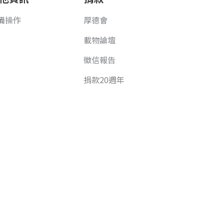
備操作
厚德會
載物論壇
徵信報告
捐款20週年