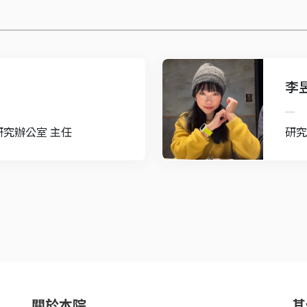
炫
李
研究辦公室 主任
研究
關於本院
其