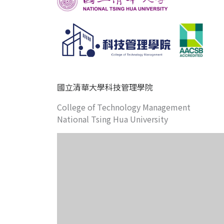
國立清華大學科技管理學院
College of Technology Management
National Tsing Hua University