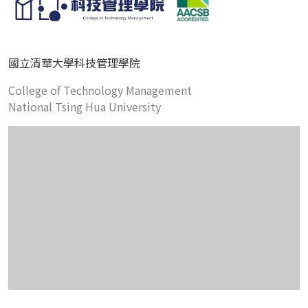
國立清華大學科技管理學院
College of Technology Management
National Tsing Hua University