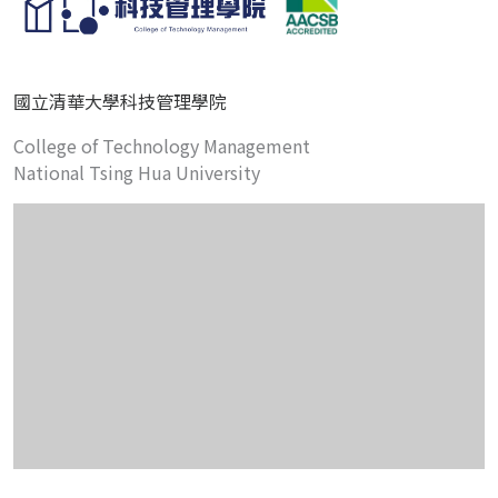
國立清華大學科技管理學院
College of Technology Management
National Tsing Hua University