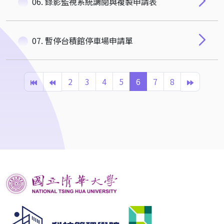
06. 錄影監視系統調閱與複製申請表
07. 暫停台積館停車場申請單
2
3
4
5
6
7
8