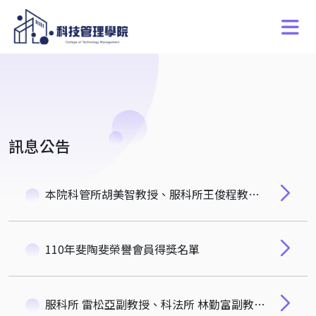
訊息公告
本院科管所胡美智教授、服科所王俊程教授、科法所范建得教授，榮獲2021年科管院傑出產學研究獎！
110年斐陶斐榮譽會員得獎名單
服科所 雷松亞副教授、科法所 林勤富副教授、計財系 黃德源副教授，榮獲110年厚德會傑出研究獎！