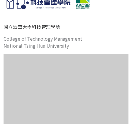
國立清華大學科技管理學院
College of Technology Management
National Tsing Hua University