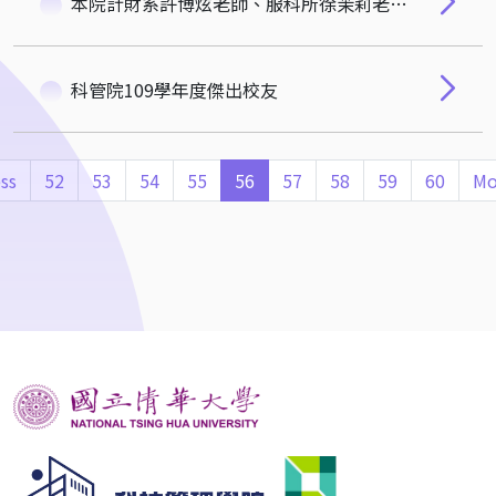
本院計財系許博炫老師、服科所徐茉莉老師、計財系黃德源老師，榮獲 2021玉山學術獎！
科管院109學年度傑出校友
ss
52
53
54
55
56
57
58
59
60
Mo